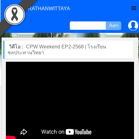
CHONPRATHANWITTAYA
วิดีโอ :
CPW Weekend EP2-2568 | โรงเรียน
ชลประทานวิทยา