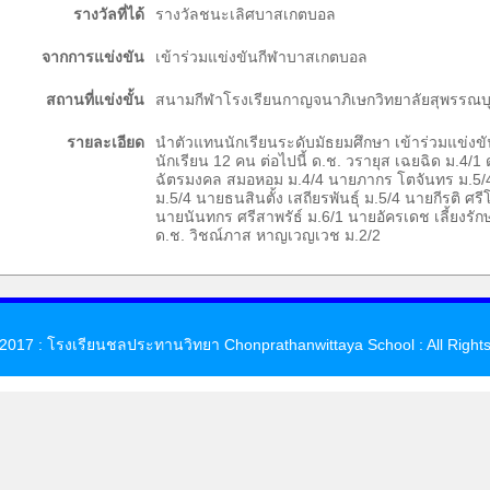
รางวัลที่ได้
รางวัลชนะเลิศบาสเกตบอล
จากการแข่งขัน
เข้าร่วมแข่งขันกีฬาบาสเกตบอล
สถานที่แข่งขั้น
สนามกีฬาโรงเรียนกาญจนาภิเษกวิทยาลัยสุพรรณบุ
รายละเอียด
นำตัวแทนนักเรียนระดับมัธยมศึกษา เข้าร่วมแข่
นักเรียน 12 คน ต่อไปนี้ ด.ช. วรายุส เฉยฉิด ม.4/
ฉัตรมงคล สมอหอม ม.4/4 นายภากร โตจันทร ม.5/
ม.5/4 นายธนสินตั้ง เสถียรพันธ์ุ ม.5/4 นายกีรติ ศรี
นายนันทกร ศรีสาพรัธ์ ม.6/1 นายอัครเดช เลี้ยงรักษ
ด.ช. วิชณ์ภาส หาญเวญเวช ม.2/2
 2017 : โรงเรียนชลประทานวิทยา Chonprathanwittaya School : All Right