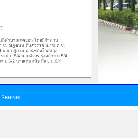
รี
งขันกีฬาบาสเกตบอล โดยมีจำนวน
1 ด.ช. ณัฎชนน ดิษสวรรค์ ม.4/1 ด.ช.
4 นายปฎิภาน พานิชกิจโกศลกุล
โรจน์ ม.5/4 นายศิวกร รุ่งคล้าย ม.5/4
า ม.6/2 นายเด่นดนัย มีสุข ม.6/4
s Reserved